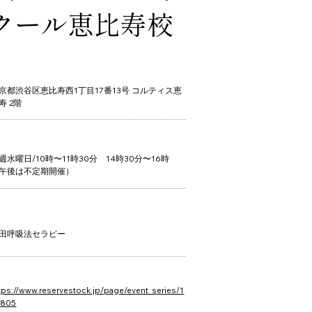
クール恵比寿校
京都渋谷区恵比寿西1丁目17番13号 コルティス恵
寿 2階
週水曜日/10時〜11時30分 14時30分〜16時
午後は不定期開催）
田呼吸法セラピー
tps://www.reservestock.jp/page/event_series/1
6805