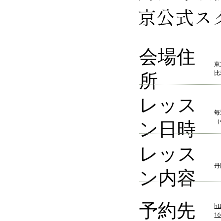
京公式ス
会場住
東
所​
比
​レッス
毎
ン日時
（
レッス
丹
ン内容
予約先
ht
1