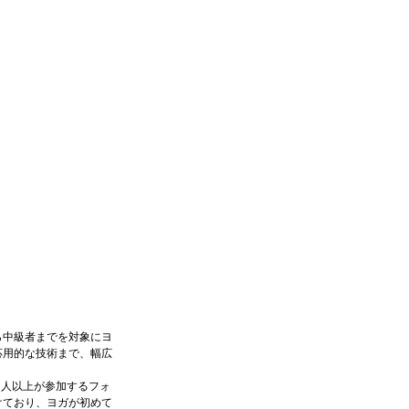
ら中級者までを対象にヨ
応用的な技術まで、幅広
0人以上が参加するフォ
けており、ヨガが初めて