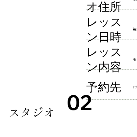
オ住所​
​レッス
毎
ン日時
レッス
​
ン内容
予約先
at
02
ggy スタジオ