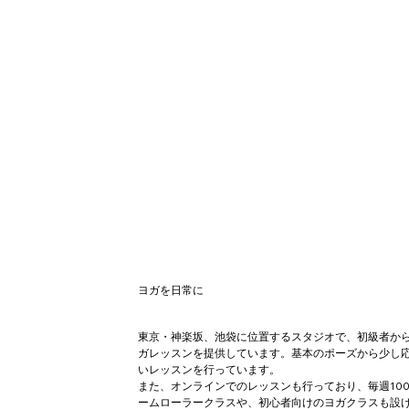
​ヨガを日常に
東京・神楽坂、池袋に位置するスタジオで、初級者か
ガレッスンを提供しています。基本のポーズから少し
いレッスンを行っています。
また、オンラインでのレッスンも行っており、毎週10
ームローラークラスや、初心者向けのヨガクラスも設