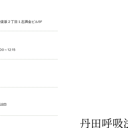
楽坂２丁目１志満金ビル5F
0～12:15
.com
丹田呼吸