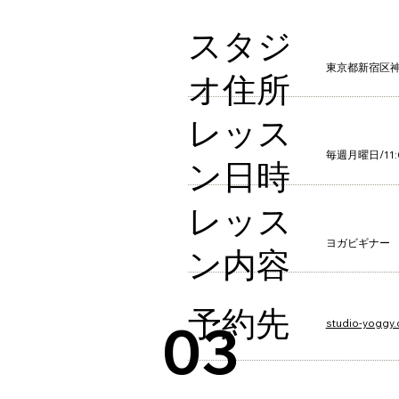
​スタジ
東京都新宿区神
オ住所​
​レッス
毎週月曜日/11:0
ン日時
レッス
ヨガビギナー
ン内容
予約先
03
studio-yoggy