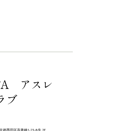
TA アスレ
ラブ
京都墨田区吾妻橋1-23-8先 2F