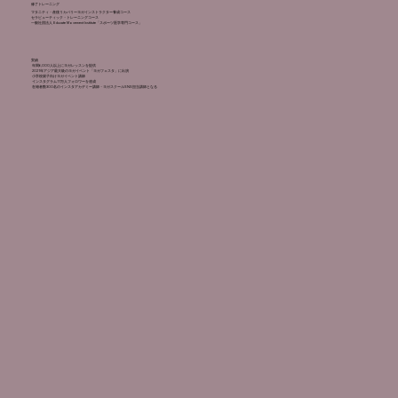
修了トレーニング
マタニティ・産後リカバリーヨガインストラクター養成コース
セラピューティック・トレーニングコース
一般社団法人 Educate Movement Institute「スポーツ医学専門コース」
​実績
年間6,000人以上にヨガレッスンを提供
2021年アジア最大級のヨガイベント「ヨガフェスタ」に出演
小学校親子向けヨガイベント講師
インスタグラム11万人フォロワーを達成
在籍者数300名のインスタアカデミー講師・ヨガスクールSNS担当講師となる