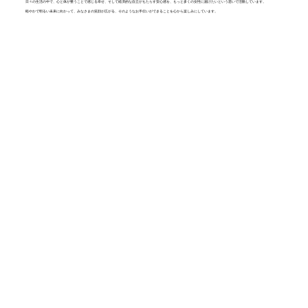
日々の生活の中で、心と体が整うことで感じる幸せ、そして経済的な自立がもたらす安心感を、もっと多くの女性に届けたいという思いで活動しています。
軽やかで明るい未来に向かって、みなさまの笑顔が広がる、そのようなお手伝いができることを心から楽しみにしています。