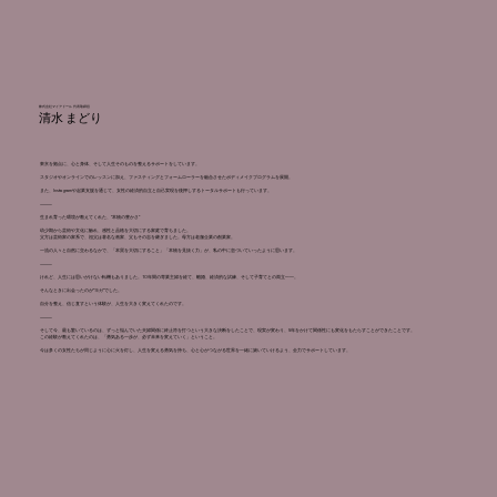
​株式会社マイアドール 代表取締役
清水 まどり
東京を拠点に、心と身体、そして人生そのものを整えるサポートをしています。
スタジオやオンラインでのレッスンに加え、ファスティングとフォームローラーを融合させたボディメイクプログラムを展開。
また、Instagramや起業支援を通じて、女性の経済的自立と自己実現を後押しするトータルサポートも行っています。
⸻
生まれ育った環境が教えてくれた、“本物の豊かさ”
幼少期から芸術や文化に触れ、感性と品格を大切にする家庭で育ちました。
父方は芸術家の家系で、祖父は著名な画家、父もその志を継ぎました。母方は老舗企業の創業家。
一流の人々と自然に交わるなかで、「本質を大切にすること」「本物を見抜く力」が、私の中に息づいていったように思います。
⸻
けれど、人生には思いがけない転機もありました。10年間の専業主婦を経て、離婚、経済的な試練、そして子育てとの両立——。
そんなときに出会ったのが“ヨガ”でした。
自分を整え、信じ直すという体験が、人生を大きく変えてくれたのです。
⸻
そして今、最も驚いているのは、ずっと悩んでいた夫婦関係に終止符を打つという大きな決断をしたことで、現実が変わり、5年をかけて関係性にも変化をもたらすことができたことです。
この経験が教えてくれたのは、「勇気ある一歩が、必ず未来を変えていく」ということ。
今は多くの女性たちが同じように心に火を灯し、人生を変える勇気を持ち、心と心がつながる世界を一緒に築いていけるよう、全力でサポートしています。