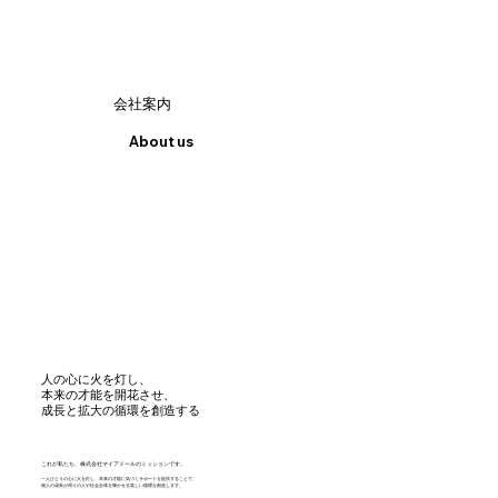
会社案内
About us
人の心に火を灯し、
本来の才能を開花させ、
成長と拡大の循環を創造する
これが私たち、株式会社マイアドールのミッションです。
一人ひとりの心に火を灯し、本来の才能に気づくサポートを提供することで、
個人の成長が周りの人や社会全体を輝かせる美しい循環を創造します。