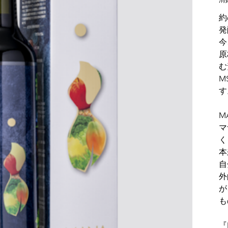
約
発
今
原
む
M
す
M
マ
く
本
自
外
が
も
『