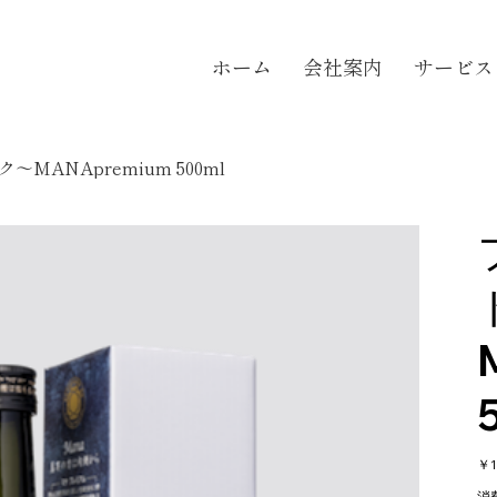
ホーム
会社案内
サービス
ANApremium 500ml
価
￥1
格
消