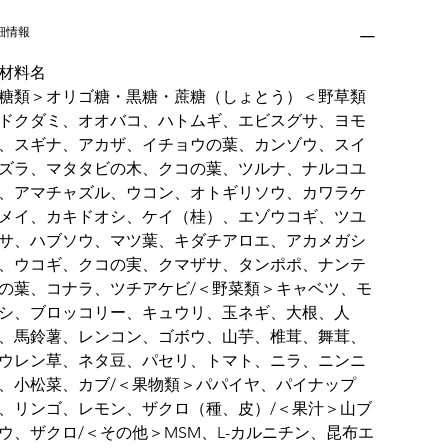
細情報
材料名
糖類＞オリゴ糖・黒糖・蔗糖（しょとう）＜野草類
ドクダミ、オオバコ、ハトムギ、エビスグサ、ヨモ
、スギナ、アカザ、イチョウの葉、カンゾウ、スイ
ズラ、マタタビの木、クコの葉、ツルナ、ナルコユ
、アマチャズル、ウコン、オトギリソウ、カワラケ
メイ、カキドオシ、ケイ（桂）、エゾウコギ、ツユ
サ、ハブソウ、マツ葉、キダチアロエ、アカメガシ
、ウコギ、クコの実、クマザサ、タンポポ、ナンテ
の葉、コナラ、ツチアケビ/＜野菜類＞キャベツ、モ
シ、ブロッコリー、キュウリ、玉ネギ、大根、人
、馬鈴薯、レンコン、ゴボウ、山芋、椎茸、舞茸、
ウレン草、ネタ豆、パセリ、トマト、ニラ、ニンニ
、小松菜、カブ/＜果物類＞パパイヤ、パイナップ
、リンゴ、レモン、ザクロ（種、皮）/＜果汁＞山ブ
ウ、ザクロ/＜その他＞MSM、L-カルニチン、昆布エ