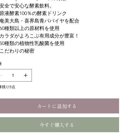
. 安全で安心な酵素飲料。
. 原液酵素100％の酵素ドリンク
. 奄美大島・喜界島青パパイヤを配合
. 60種類以上の原材料を使用
. カラダがよろこぶ有用成分が豊富！
. 50種類の植物性乳酸菌を使用
. こだわりの秘密
量
庫残り5点
カートに追加する
今すぐ購入する