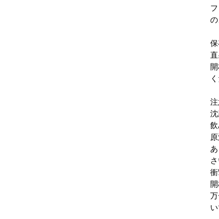
フ
の
保
直
開
く
注
沈
飲
原
あ
さ
衝
開
万
い