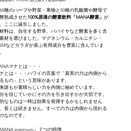
60種のハーブや野菜・果物と50種の乳酸菌や酵母で
酵熟成させた
100%原液の酵素飲料「MANA酵素」
が
、ここに誕生しました。
材料は、自生する野草、パパイヤなど酵素を多く含
素材を選びました。マグネシウム・カルニチン・
SMなどカラダが喜ぶ有用成分を豊富に含んでいま
。
ANAマナとは・・・
ナとは・・・ハワイの言葉で「真実の力は内側から
るもの」という意味があります。
来誰もが素晴らしい力を内側に秘めています。
分を信じていかにその力を引き出すかが大切です。
的なものは一時は効果を発揮するかもしれません
、長くは続きません。すべての力は内側から現れる
のなのです。
MANA premium』７つの特徴