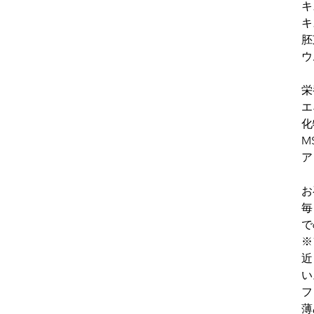
キ
キ
胚
ウ
栄
エ
化
M
ア
お
毎
で
※
近
い
フ
薄