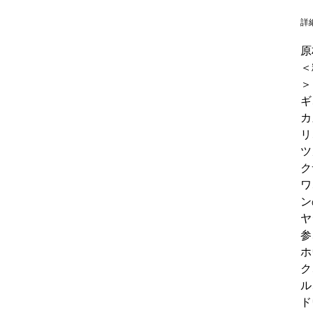
詳
原
＜
＞
ギ
カ
リ
ツ
ク
ワ
ン
ヤ
参
ホ
ク
ル
ド