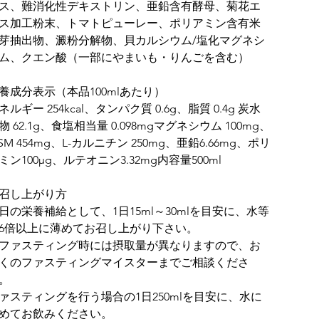
ス、難消化性デキストリン、亜鉛含有酵母、菊花エ
ス加工粉末、トマトピューレー、ポリアミン含有米
芽抽出物、澱粉分解物、貝カルシウム/塩化マグネシ
ム、クエン酸（一部にやまいも・りんごを含む）
養成分表示（本品100mlあたり）
ネルギー 254kcal、タンパク質 0.6g、脂質 0.4g 炭水
物 62.1g、食塩相当量 0.098mgマグネシウム 100mg、
SM 454mg、L-カルニチン 250mg、亜鉛6.66mg、ポリ
ミン100μg、ルテオニン3.32mg内容量500ml
召し上がり方
日の栄養補給として、1日15ml～30mlを目安に、水等
6倍以上に薄めてお召し上がり下さい。
ファスティング時には摂取量が異なりますので、お
くのファスティングマイスターまでご相談くださ
。
ァスティングを行う場合の1日250mlを目安に、水に
めてお飲みください。